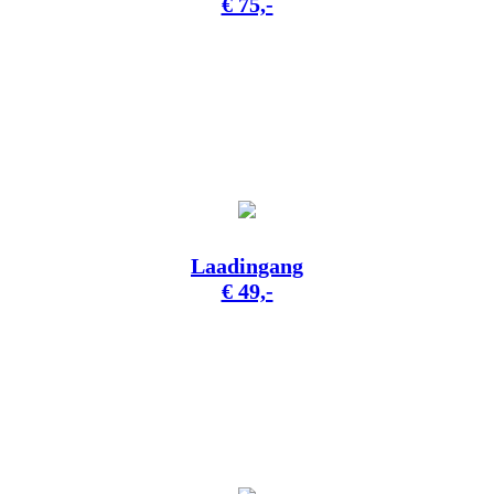
€ 75,-
Laadingang
€ 49,-