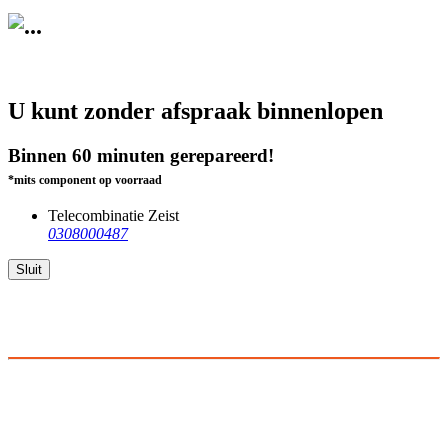
U kunt zonder afspraak binnenlopen
Binnen 60 minuten gerepareerd!
*mits component op voorraad
Telecombinatie Zeist
0308000487
Sluit
Openingstijden
Maandag
11:00 18:00
Dinsdag
10:00 18:00
Woensdag
10:00 18:00
Donderdag
10:00 18:00